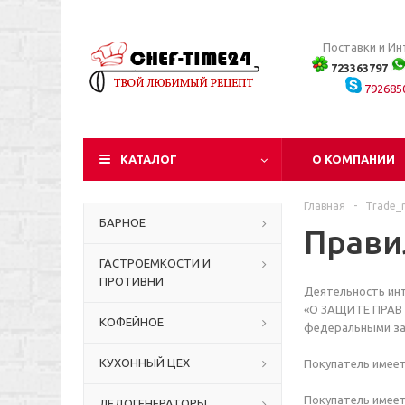
Поставки и И
723363797
792685
КАТАЛОГ
О КОМПАНИИ
Главная
-
Trade_r
БАРНОЕ
Прави
ГАСТРОЕМКОСТИ И
ПРОТИВНИ
Деятельность инт
«О ЗАЩИТЕ ПРАВ 
КОФЕЙНОЕ
федеральными за
КУХОННЫЙ ЦЕХ
Покупатель имеет
Покупатель имеет
ЛЕДОГЕНЕРАТОРЫ