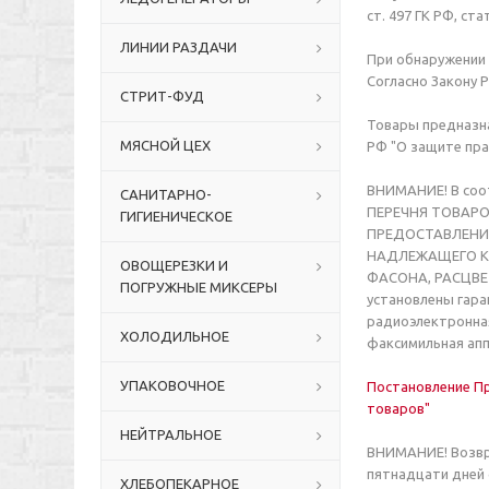
ст. 497 ГК РФ, ст
ЛИНИИ РАЗДАЧИ
При обнаружении 
Согласно Закону Р
СТРИТ-ФУД
Товары предназна
МЯСНОЙ ЦЕХ
РФ "О защите пра
ВНИМАНИЕ! В соо
САНИТАРНО-
ПЕРЕЧНЯ ТОВАРО
ГИГИЕНИЧЕСКОЕ
ПРЕДОСТАВЛЕНИ
НАДЛЕЖАЩЕГО КА
ОВОЩЕРЕЗКИ И
ФАСОНА, РАСЦВЕТ
ПОГРУЖНЫЕ МИКСЕРЫ
установлены гар
радиоэлектронная
ХОЛОДИЛЬНОЕ
факсимильная апп
УПАКОВОЧНОЕ
Постановление Пр
товаров"
НЕЙТРАЛЬНОЕ
ВНИМАНИЕ! Возвра
пятнадцати дней 
ХЛЕБОПЕКАРНОЕ