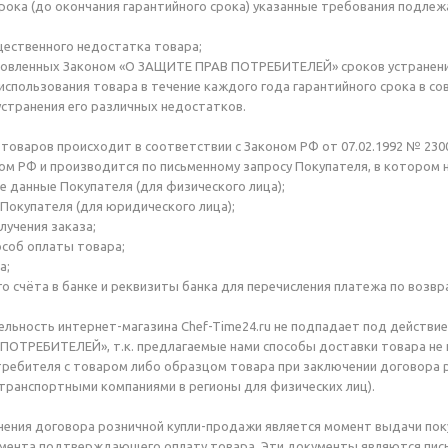
срока (до окончания гарантийного срока) указанные требования подле
щественного недостатка товара;
ановленных Законом «О ЗАЩИТЕ ПРАВ ПОТРЕБИТЕЛЕЙ» сроков устранени
использования товара в течение каждого года гарантийного срока в с
странения его различных недостатков.
 товаров происходит в соответствии с Законом РФ от 07.02.1992 № 
м РФ и производится по письменному запросу Покупателя, в котором 
е данные Покупателя (для физического лица);
 Покупателя (для юридического лица);
олучения заказа;
пособ оплаты товара;
а;
го счёта в банке и реквизиты банка для перечисления платежа по возвр
ьность интернет-магазина Chef-Time24.ru не подпадает под действие 
ПОТРЕБИТЕЛЕЙ», т.к. предлагаемые нами способы доставки товара не
ребителя с товаром либо образцом товара при заключении договора 
транспортными компаниями в регионы для физических лиц).
ния договора розничной купли-продажи является момент выдачи поку
умента подтверждающего оплату товара. Эти документы являются пи