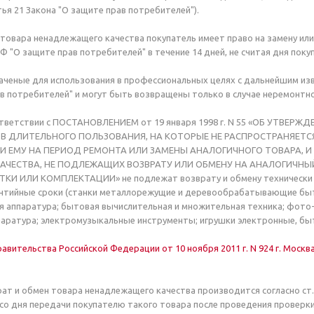
атья 21 Закона "О защите прав потребителей").
товара ненадлежащего качества покупатель имеет право на замену или
Ф "О защите прав потребителей" в течение 14 дней, не считая дня покупк
ченые для использования в профессиональных целях с дальнейшим из
в потребителей" и могут быть возвращены только в случае неремонтн
тветствии с ПОСТАНОВЛЕНИЕМ от 19 января 1998 г. N 55 «ОБ УТВ
В ДЛИТЕЛЬНОГО ПОЛЬЗОВАНИЯ, НА КОТОРЫЕ НЕ РАСПРОСТРАНЯЕТС
И ЕМУ НА ПЕРИОД РЕМОНТА ИЛИ ЗАМЕНЫ АНАЛОГИЧНОГО ТОВАРА, 
ЧЕСТВА, НЕ ПОДЛЕЖАЩИХ ВОЗВРАТУ ИЛИ ОБМЕНУ НА АНАЛОГИЧНЫЙ 
КИ ИЛИ КОМПЛЕКТАЦИИ» не подлежат возврату и обмену технически 
антийные сроки (станки металлорежущие и деревообрабатывающие бы
 аппаратура; бытовая вычислительная и множительная техника; фото-
аратура; электромузыкальные инструменты; игрушки электронные, быт
авительства Российской Федерации от 10 ноября 2011 г. N 924 г. Моск
т и обмен товара ненадлежащего качества производится согласно ст
со дня передачи покупателю такого товара после проведения проверки