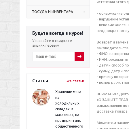
истечении этого 
ПОСУДА И ИНВЕНТАРЬ
- обнаружение су
- нарушение уст
- невозможность 
неоднократного у
Будьте всегда в курсе!
Узнавайте о скидках и
Возврат и замена
акциях первым
законодательство
- ФИО, паспортны
- ИНН, реквизиты
- дату и способ п
- сумму, дату и с
- причину возврат
Статьи
Все статьи
- номер расчётно
Хранение мяса
ВНИМАНИЕ! Деятел
на
«О ЗАЩИТЕ ПРАВ 
холодильных
ознакомления пот
складах, в
доставка товара 
магазинах, на
предприятиях
Моментом заключе
общественного
также иного док