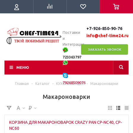
+7-926-850-90-76
Поставки
info@chef-time24.ru
и
Интеграция
ЗАКАЗАТЬ ЗВОНОК
723363797
МЕНЮ
WhatsApp
79268509076
Главная
-
Каталог
-
КУХОННЫЙ ЦЕХ
-
Макароноварки
Макароноварки
КОРЗИНА ДЛЯ МАКАРОНОВАРОК CRAZY PAN CP-NC40, CP-
NC60