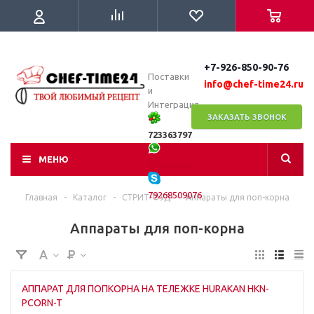
+7-926-850-90-76
Поставки
info@chef-time24.ru
и
Интеграция
ЗАКАЗАТЬ ЗВОНОК
723363797
МЕНЮ
WhatsApp
79268509076
Главная
-
Каталог
-
СТРИТ-ФУД
-
Аппараты для поп-корна
Аппараты для поп-корна
АППАРАТ ДЛЯ ПОПКОРНА НА ТЕЛЕЖКЕ HURAKAN HKN-
PCORN-T