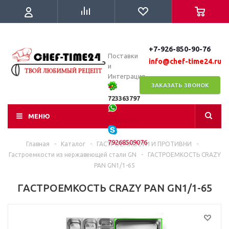
+7-926-850-90-76
Поставки
info@chef-time24.ru
и
Интеграция
ЗАКАЗАТЬ ЗВОНОК
723363797
МЕНЮ
WhatsApp
79268509076
Главная
-
Каталог
-
ГАСТРОЕМКОСТИ И ПРОТИВНИ
-
Гастроемкости из нержавеющей стали GN
-
ГАСТРОЕМКОСТЬ CRAZY
PAN GN1/1-65
ГАСТРОЕМКОСТЬ CRAZY PAN GN1/1-65